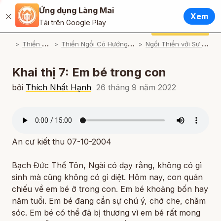
Ứng dụng Làng Mai
Tiếng Việt
Xem
Đóng
Tải trên Google Play
English / Tiếng Anh
Cúng dường
Ứng dụng Làng Mai
T
hiền Tập
T
hiền Ngồi Có Hướng Dẫn
N
gồi Thiền với Sư Ông
Français / Tiếng Pháp
Español / Tiếng Tây Ban Nha
Khai thị 7: Em bé trong con
Deutsch / Tiếng Đức
bởi
Thích Nhất Hạnh
26 tháng 9 năm 2022
Italiano / Tiếng Ý
Português / Tiếng Bồ Đào Nha
An cư kiết thu 07-10-2004
ภาษาไทย / Tiếng Thái
Bạch Đức Thế Tôn, Ngài có dạy rằng, không có gì
sinh mà cũng không có gì diệt. Hôm nay, con quán
chiếu về em bé ở trong con. Em bé khoảng bốn hay
năm tuổi. Em bé đang cần sự chú ý, chở che, chăm
sóc. Em bé có thể đã bị thương vì em bé rất mong