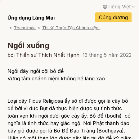
Tiếng Việt
English / Tiếng Anh
Cúng dường
Ứng dụng Làng Mai
Tham khảo
Thi Kệ Thực Tập Chánh niệm
Français / Tiếng Pháp
Español / Tiếng Tây Ban Nha
Ngồi xuống
Deutsch / Tiếng Đức
bởi Thiền sư Thích Nhất Hạnh
13 tháng 5 năm 2022
Italiano / Tiếng Ý
Ngồi đây ngồi cội bồ đề
Vững tâm chánh niệm không hề lãng xao
Português / Tiếng Bồ Đào Nha
ภาษาไทย / Tiếng Thái
Loại cây Ficus Religiosa ấy sở dĩ được gọi là cây bồ
đề bởi vì đức Bụt đã thực hiện được sự tỉnh thức
toàn vẹn khi ngồi dưới gốc cây ấy.
Bồ đề (bodhi)
có
nghĩa là tỉnh thức hay giác ngộ. Nơi Phật thành đạo
bây giờ được gọi là Bồ Đề Đạo Tràng (Bodhgaya).
Hiện có một tháp lớn được xây lên tại đó để kỷ niệm