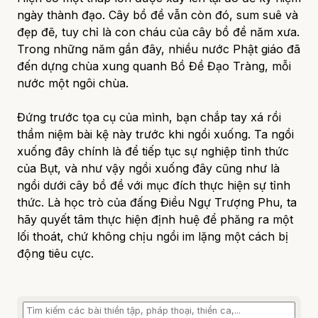
ngày thành đạo. Cây bồ đề vẫn còn đó, sum suê và
đẹp đẽ, tuy chỉ là con cháu của cây bồ đề năm xưa.
Trong những năm gần đây, nhiều nước Phật giáo đã
đến dựng chùa xung quanh Bồ Đề Đạo Tràng, mỗi
nước một ngôi chùa.
Đứng trước tọa cụ của mình, bạn chắp tay xá rồi
thầm niệm bài kệ này trước khi ngồi xuống. Ta ngồi
xuống đây chính là để tiếp tục sự nghiệp tỉnh thức
của Bụt, và như vậy ngồi xuống đây cũng như là
ngồi dưới cây bồ đề với mục đích thực hiện sự tỉnh
thức. Là học trò của đấng Điều Ngự Trượng Phu, ta
hãy quyết tâm thực hiện định huệ để phăng ra một
lối thoát, chứ không chịu ngồi im lặng một cách bị
động tiêu cực.