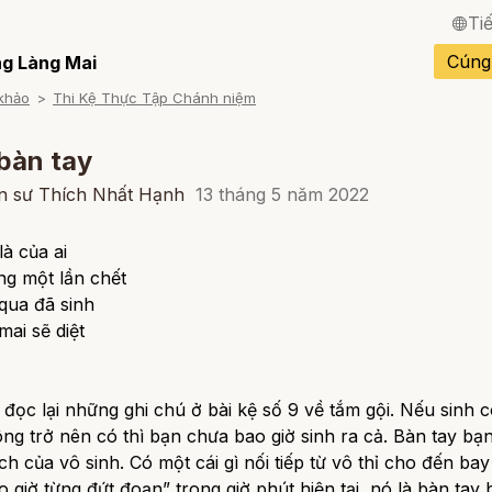
Ti
English / Tiếng Anh
Cúng
g Làng Mai
khảo
Thi Kệ Thực Tập Chánh niệm
Français / Tiếng Pháp
Español / Tiếng Tây B
bàn tay
Deutsch / Tiếng Đức
ền sư Thích Nhất Hạnh
13 tháng 5 năm 2022
Italiano / Tiếng Ý
là của ai
ng một lần chết
Português / Tiếng Bồ 
qua đã sinh
ภาษาไทย / Tiếng Thái
mai sẽ diệt
đọc lại những ghi chú ở bài kệ số 9 về tắm gội. Nếu sinh 
ông trở nên có thì bạn chưa bao giờ sinh ra cả. Bàn tay bạn
ch của vô sinh. Có một cái gì nối tiếp từ vô thỉ cho đến bay
 giờ từng đứt đoạn” trong giờ phút hiện tại, nó là bàn tay