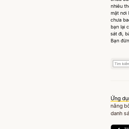
nhiêu th
mặt nơi
chưa bao
bạn lại
sát đi, 
Bạn đừng
Ứng dụ
năng bổ
danh sá