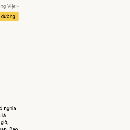
ếng Việt
 dường
Không có trang phù hợp — hộp thoại xác nhận 
Không có trang phù hợp — hộp thoại xác nhận 
an Nha
Không có trang phù hợp — hộp thoại xác nhận 
Không có trang phù hợp — hộp thoại xác nhận 
Đào Nha
Không có trang phù hợp — hộp thoại xác nhận 
có nghĩa
 là
 giờ,
 bạn. Bao