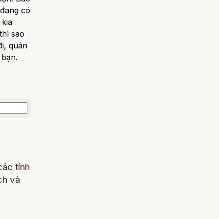
 đang có
 kia
thì sao
i, quán
 bạn.
các tính
ch và