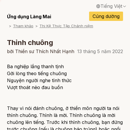
Tiếng Việt
English / Tiếng Anh
Cúng dường
Ứng dụng Làng Mai
Tham khảo
Thi Kệ Thực Tập Chánh niệm
Français / Tiếng Pháp
Español / Tiếng Tây Ban Nha
Thỉnh chuông
Deutsch / Tiếng Đức
bởi Thiền sư Thích Nhất Hạnh
13 tháng 5 năm 2022
Italiano / Tiếng Ý
Ba nghiệp lắng thanh tịnh
Gởi lòng theo tiếng chuông
Português / Tiếng Bồ Đào Nha
Nguyện người nghe tỉnh thức
ภาษาไทย / Tiếng Thái
Vượt thoát nẻo đau buồn
Thay vì nói đánh chuông, ở thiền môn người ta nói
thỉnh
chuông.
Thỉnh
là mời. Thỉnh chuông là mời
chuông lên tiếng. Trước khi thỉnh chuông, bạn đứng
trước chuông (nếu là chuông báo trúng) hoặc ngồi