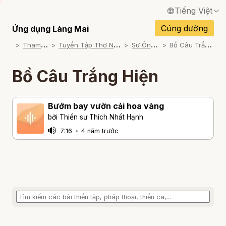
Tiếng Việt
English / Tiếng Anh
Cúng dường
Ứng dụng Làng Mai
T
ham khảo
T
uyển Tập Thơ Nhất Hạnh
S
ư Ông Đọc
B
ồ Câu Trắng Hiện
Français / Tiếng Pháp
Español / Tiếng Tây Ban Nha
Bồ Câu Trắng Hiện
Deutsch / Tiếng Đức
Bướm bay vườn cải hoa vàng
Italiano / Tiếng Ý
bởi Thiền sư Thích Nhất Hạnh
Português / Tiếng Bồ Đào Nha
7:16
•
4 năm trước
ภาษาไทย / Tiếng Thái