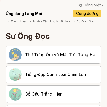
Tiếng Việt
English / Tiếng Anh
Cúng dường
Ứng dụng Làng Mai
Tham khảo
Tuyển Tập Thơ Nhất Hạnh
Sư Ông Đọc
Français / Tiếng Pháp
Español / Tiếng Tây Ban Nha
Sư Ông Đọc
Deutsch / Tiếng Đức
Italiano / Tiếng Ý
Thơ Từng Ôm và Mặt Trời Từng Hạt
Português / Tiếng Bồ Đào Nha
ภาษาไทย / Tiếng Thái
Tiếng Đập Cánh Loài Chim Lớn
Bồ Câu Trắng Hiện