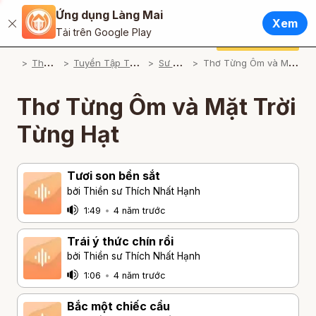
Ứng dụng Làng Mai
Tiếng Việt
Xem
Đóng
Tải trên Google Play
English / Tiếng Anh
Cúng dường
Ứng dụng Làng Mai
T
ham khảo
T
uyển Tập Thơ Nhất Hạnh
S
ư Ông Đọc
T
hơ Từng Ôm và Mặt Trời Từng Hạt
Français / Tiếng Pháp
Español / Tiếng Tây Ban Nha
Thơ Từng Ôm và Mặt Trời
Deutsch / Tiếng Đức
Từng Hạt
Italiano / Tiếng Ý
Tươi son bền sắt
Português / Tiếng Bồ Đào Nha
bởi Thiền sư Thích Nhất Hạnh
ภาษาไทย / Tiếng Thái
1:49
•
4 năm trước
Trái ý thức chín rồi
bởi Thiền sư Thích Nhất Hạnh
1:06
•
4 năm trước
Bắc một chiếc cầu