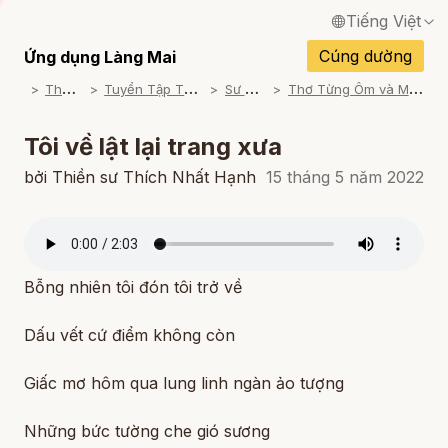
Tiếng Việt
English / Tiếng Anh
Cúng dường
Ứng dụng Làng Mai
T
ham khảo
T
uyển Tập Thơ Nhất Hạnh
S
ư Ông Đọc
T
hơ Từng Ôm và Mặt Trời Từng Hạt
Français / Tiếng Pháp
Español / Tiếng Tây Ban Nha
Tôi về lật lại trang xưa
Deutsch / Tiếng Đức
bởi Thiền sư Thích Nhất Hạnh
15 tháng 5 năm 2022
Italiano / Tiếng Ý
Português / Tiếng Bồ Đào Nha
Bỗng nhiên tôi đón tôi trở về
ภาษาไทย / Tiếng Thái
Dấu vết cứ điểm không còn
Giấc mơ hôm qua lung linh ngàn ảo tượng
Những bức tường che gió sương