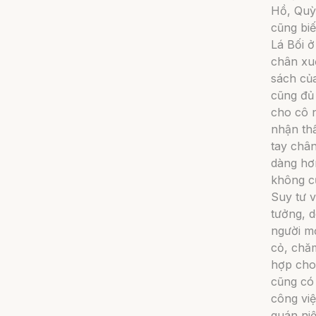
Hồ, Quỳ
cũng bi
Lá Bối 
chân xu
sách củ
cũng đủ 
cho cô n
nhận th
tay chân
dàng hơn
không c
Suy tư v
tưởng, d
người mớ
cỏ, chăm
hợp cho 
cũng có 
công việ
quán niệ