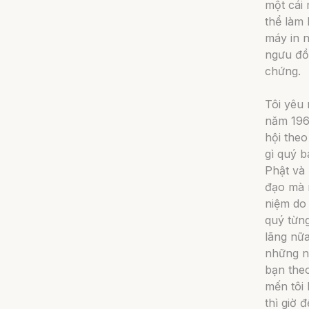
một cái 
thể làm 
máy in 
ngưu đồ.
chứng.
Tôi yêu
năm 1964
hội theo
gì quý b
Phật và 
đạo mà m
niệm do 
quý từng
lãng nữ
những n
bạn theo
mến tôi
thì giờ 