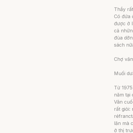
Thầy rất
Có đứa ở
được ở 
cả những
đùa dỡn
sách nữa
Chợ văn
Muối dư
Từ 1975 
năm tại
Vân cuốc
rất giỏi
réfranct
lăn mà 
ở thị t