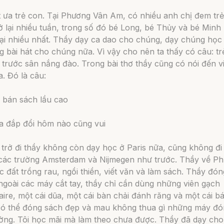
 ưa trẻ con. Tại Phương Vân Am, có nhiều anh chị đem trẻ
 lại nhiều tuần, trong số đó bé Long, bé Thủy và bé Minh
lại nhiều nhất. Thầy dạy ca dao cho chúng, dạy chúng học
 bài hát cho chúng nữa. Vì vậy cho nên ta thấy có câu:
tr
 trước sân nắng đào
. Trong bài thơ thầy cũng có nói đến v
. Đó là câu:
 bán sách lầu cao
a đắp đổi hôm nào cũng vui
trở đi thầy không còn dạy học ở Paris nữa, cũng không đi
 các trường Amsterdam và Nijmegen như trước. Thầy về P
 đất trồng rau, ngồi thiền, viết văn và làm sách. Thầy đó
: ngoài các máy cắt tay, thầy chỉ cần dùng những viên gạch
aire, một cái dũa, một cái bàn chải đánh răng và một cái b
có thể đóng sách đẹp và mau không thua gì những máy đó
rường. Tôi học mãi mà làm theo chưa được. Thầy đã dạy ch