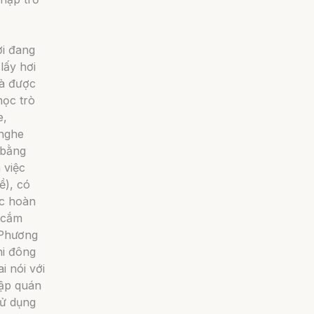
ời đang
lấy hơi
mà được
học trò
e,
 nghe
 bằng
 việc
ề), có
ệc hoàn
, cắm
 Phương
hi đông
i nói với
tập quán
xử dụng