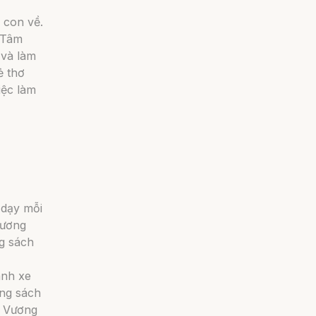
 con về.
 Tâm
 và làm
ẻ thơ
iệc làm
 dạy mỗi
hương
ng sách
ánh xe
ng sách
o Vương