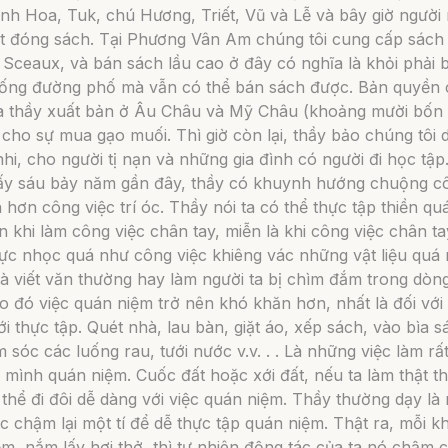
nh Hoa, Tuk, chú Hương, Triết, Vũ và Lễ và bây giờ người
ết đóng sách. Tại Phương Vân Am chúng tôi cung cấp sách
ở Sceaux, và bán sách
lầu cao
ở đây có nghĩa là khỏi phải 
ống đường phố mà vẫn có thể bán sách được. Bản quyền 
a thầy xuất bản ở Âu Châu và Mỹ Châu (khoảng mười bốn
cho sự mua gạo muối. Thì giờ còn lại, thầy bảo chúng tôi 
hi, cho người tị nạn và những gia đình có người đi học tập.
ấy sáu bảy năm gần đây, thầy có khuynh hướng chuộng cô
 hơn công việc trí óc. Thầy nói ta có thể thực tập thiền qu
 khi làm công việc chân tay, miễn là khi công việc chân t
ực nhọc quá như công việc khiêng vác những vật liệu quá 
à viết văn thường hay làm người ta bị chìm đắm trong dòng
o đó việc quán niệm trở nên khó khăn hơn, nhất là đối vớ
i thực tập. Quét nhà, lau bàn, giặt áo, xếp sách, vào bìa s
 sóc các luống rau, tưới nước v.v. . . Là những việc làm rất
mình quán niệm. Cuốc đất hoặc xới đất, nếu ta làm thật th
thể đi đôi dễ dàng với việc quán niệm. Thầy thường dạy là
c chậm lại một tí để dễ thực tập quán niệm. Thật ra, mỗi kh
m, nắm lấy hơi thở, thì tự nhiên động tác của ta nó chậm 