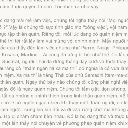
a nắm được quyền tự chủ. Tôi nhận ra như vậy.
c đang mải mê làm việc, chúng tôi nghe thầy hỏi “Mọi ngư
ó ?” Vậy là chúng tôi sực tỉnh giấc mơ “công việc”, vội nắm 
hực tập thiền quán. Riêng tôi, mỗi lúc đang có quán niệm 
thế thì tôi rất lấy làm vui mừng với chính mình. Mấy người 
ốc của thầy đến làm việc chung như Pierre, Neige, Philipp
 Krisana, Martine… Ai cũng đã từng bị hỏi như thế. Có lần
, Sudarat, người Thái đã đứng thẳng dậy cười và thưa thầy
ái rằng cô “thâm ngàn mi xa ma thí” có nghĩa là cô vừa làm
n niệm.
Xa ma thí
là tiếng Thái của chữ Samadhi (tam-ma-đ
à
thiền quán
. Ngày thứ bảy nào chúng tôi cũng phải nghỉ vi
ngày đó là ngày quán niệm. Chúng tôi tắm giặt, dọn phòng
 tất cả những gì mình thích trong tinh thần quán niệm. Về
 có lẽ có người ngạc nhiên khi thấy một đoàn người, có k
 lăm người, cùng leo lên đồi và đi vào rừng chơi mà không a
ào. Họ đi chầm chậm bên nhau. Đó là họ đang thở và thực 
ó một lần thầy nói chuyện về phương pháp quán niệm khi 