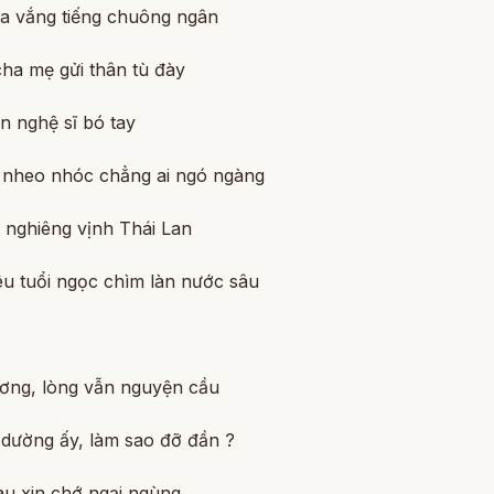
a vắng tiếng chuông ngân
cha mẹ gửi thân tù đày
n nghệ sĩ bó tay
 nheo nhóc chẳng ai ngó ngàng
 nghiêng vịnh Thái Lan
êu tuổi ngọc chìm làn nước sâu
ơng, lòng vẫn nguyện cầu
 dường ấy, làm sao đỡ đần ?
au xin chớ ngại ngùng