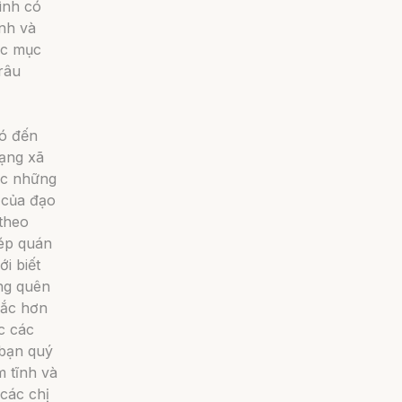
ình có
ình và
ức mục
râu
đó đến
mạng xã
ợc những
p của đạo
theo
hép quán
i biết
ong quên
sắc hơn
c các
 bạn quý
 tĩnh và
các chị