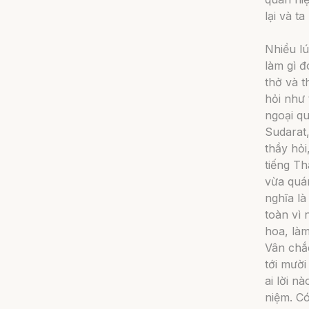
lại và t
Nhiều lú
làm gì đ
thở và t
hỏi như 
ngoại qu
Sudarat,
thầy hỏi
tiếng Th
vừa quá
nghĩa l
toàn vì 
hoa, làm
Vân chắc
tới mười
ai lời n
niệm. C