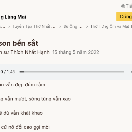
Ti
English / Tiếng Anh
Cúng
g Làng Mai
T
ham khảo
T
uyển Tập Thơ Nhất Hạnh
S
ư Ông Đọc
Français / Tiếng Pháp
Español / Tiếng Tây B
son bền sắt
Deutsch / Tiếng Đức
ền sư Thích Nhất Hạnh
15 tháng 5 năm 2022
Italiano / Tiếng Ý
Português / Tiếng Bồ 
ao vẫn đẹp đêm rằm
ภาษาไทย / Tiếng Thái
ng vẫn mướt, sóng tùng vẫn xao
ê dù vẫn khát khao
cứ nở đồi cao gọi mời