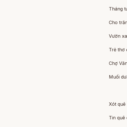
Tháng tư
Cho tră
Vườn xa
Trẻ thơ
Chợ Văn
Muối dư
Xót quê
Tin quê 