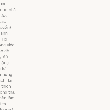
 nào
 cho nhà
bước
các
 cuốn)
dành
 Tôi
ng việc
án dễ
ay đó
nặng.
 tư
i những
ách, làm
 thích
ong thả,
 nên làm
i ta
chạp trở