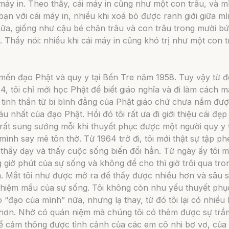
máy in. Theo thầy, cái máy in cũng như một con trâu, và m
bạn với cái máy in, nhiều khi xoá bỏ được ranh giới giữa m
nữa, giống như cậu bé chăn trâu và con trâu trong mười b
 Thầy nói: nhiều khi cái máy in cũng khó trị như một con t
 mến đạo Phật và quy y tại Bến Tre năm 1958. Tuy vậy từ 
, tôi chỉ mới học Phật để biết giáo nghĩa và đi làm cách 
 tinh thần từ bi bình đẳng của Phật giáo chứ chưa nắm đư
áu nhất của đạo Phật. Hồi đó tôi rất ưa đi giới thiệu cái đẹ
rất sung sướng mỗi khi thuyết phục được một người quy y 
ình say mê tôn thờ. Từ 1964 trở đi, tôi mới thật sự tập p
thầy dạy và thấy cuộc sống biến đổi hẳn. Từ ngày ấy tôi mớ
 giờ phút của sự sống và không để cho thì giờ trôi qua tr
a. Mắt tôi như được mở ra để thấy được nhiều hơn và sâu 
hiệm mầu của sự sống. Tôi không còn nhu yếu thuyết phụ
 “đạo của mình” nữa, nhưng lạ thay, từ đó tôi lại có nhiều
 hơn. Nhờ có quán niệm mà chúng tôi có thêm được sự trầm
để cảm thông được tình cảnh của các em cô nhi bơ vơ, của 