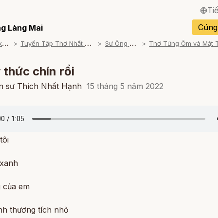
Ti
English / Tiếng Anh
Cúng
g Làng Mai
T
ham khảo
T
uyển Tập Thơ Nhất Hạnh
S
ư Ông Đọc
Français / Tiếng Pháp
Español / Tiếng Tây B
ý thức chín rồi
Deutsch / Tiếng Đức
ền sư Thích Nhất Hạnh
15 tháng 5 năm 2022
Italiano / Tiếng Ý
Português / Tiếng Bồ 
tôi
ภาษาไทย / Tiếng Thái
 xanh
g của em
nh thương tích nhỏ