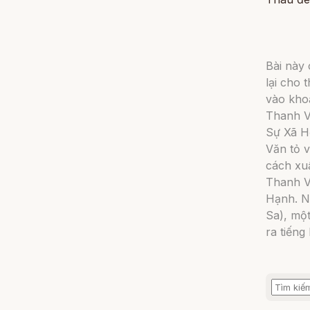
Bài này 
lại cho 
vào khoả
Thanh V
Sự Xã Hộ
Văn tỏ 
cách xuấ
Thanh Vă
Hạnh. N
Sa), mộ
ra tiếng