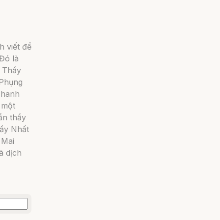
h viết để
Đó là
. Thầy
 Phụng
Thanh
 một
ần thầy
hầy Nhất
 Mai
ã dịch