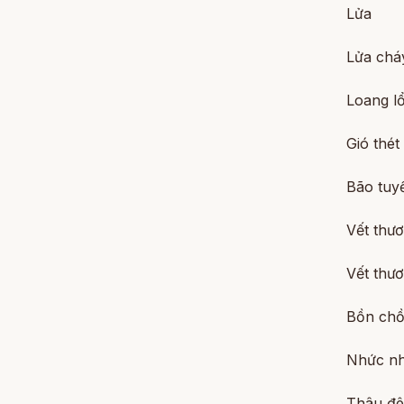
Lửa
Lửa cháy
Loang l
Gió thét
Bão tuyế
Vết thư
Vết thư
Bồn chồn
Nhức nh
Thâu đê