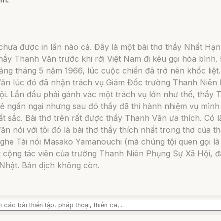
chưa được in lần nào cả. Đây là một bài thơ thầy Nhất Hạn
thầy Thanh Văn trước khi rời Việt Nam đi kêu gọi hòa bình. 
ng tháng 5 năm 1966, lúc cuộc chiến đã trở nên khốc liệt
ăn lúc đó đã nhận trách vụ Giám Đốc trường Thanh Niên
i. Lần đầu phải gánh vác một trách vụ lớn như thế, thầy 
vẻ ngần ngại nhưng sau đó thầy đã thi hành nhiệm vụ mình
t sắc. Bài thơ trên rất được thầy Thanh Văn ưa thích. Có l
n nói với tôi đó là bài thơ thầy thích nhất trong thơ của t
ghe Tài nói Masako Yamanouchi (mà chúng tội quen gọi là
t cộng tác viên của trường Thanh Niên Phụng Sự Xã Hội, đ
 Nhật. Bản dịch không còn.