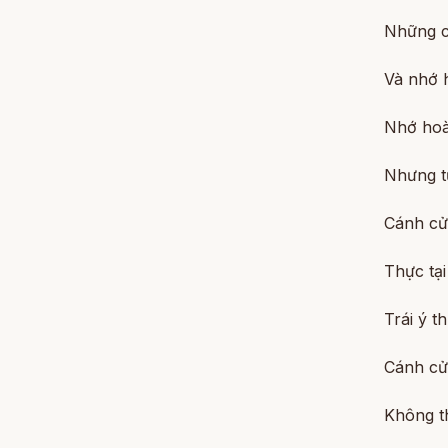
Những c
Và nhớ 
Nhớ hoà
Nhưng t
Cánh cửa
Thực tạ
Trái ý t
Cánh cử
Không t