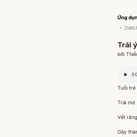
Ứng dụn
Trái 
bởi Thi
Tuổi trẻ 
Trái mơ
Vết răn
Gây thà