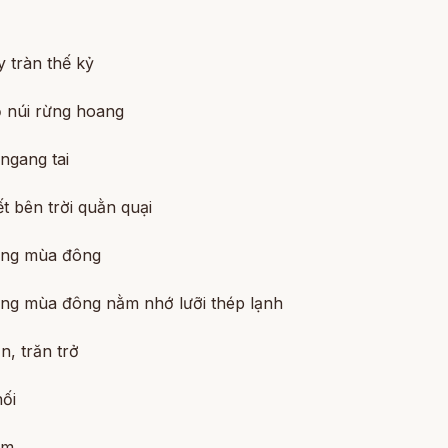
 tràn thế kỷ
ổ núi rừng hoang
 ngang tai
t bên trời quằn quại
ơng mùa đông
ơng mùa đông nằm nhớ lưỡi thép lạnh
, trăn trở
ối
m.