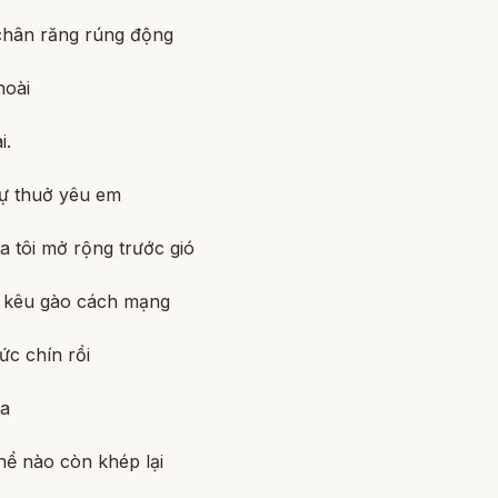
hân răng rúng động
hoài
i.
ự thuở yêu em
 tôi mở rộng trước gió
i kêu gào cách mạng
hức chín rồi
a
hể nào còn khép lại