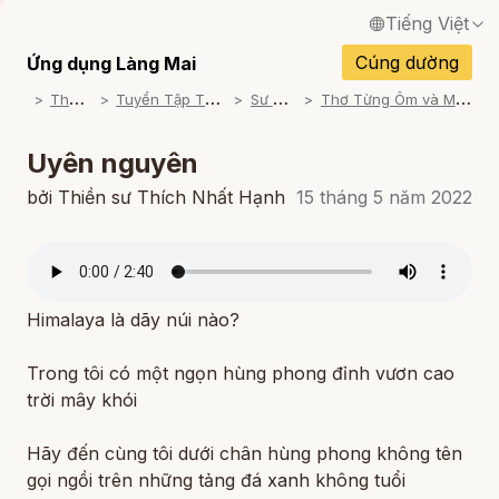
Tiếng Việt
English / Tiếng Anh
Cúng dường
Ứng dụng Làng Mai
T
ham khảo
T
uyển Tập Thơ Nhất Hạnh
S
ư Ông Đọc
T
hơ Từng Ôm và Mặt Trời Từng Hạt
Français / Tiếng Pháp
Español / Tiếng Tây Ban Nha
Uyên nguyên
Deutsch / Tiếng Đức
bởi Thiền sư Thích Nhất Hạnh
15 tháng 5 năm 2022
Italiano / Tiếng Ý
Português / Tiếng Bồ Đào Nha
Himalaya là dãy núi nào?
ภาษาไทย / Tiếng Thái
Trong tôi có một ngọn hùng phong đỉnh vươn cao
trời mây khói
Hãy đến cùng tôi dưới chân hùng phong không tên
gọi ngồi trên những tảng đá xanh không tuổi