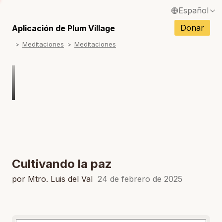
Español
S
English / Inglés
Donar
Aplicación de Plum Village
S
Meditaciones
Meditaciones
Français / Francés
S
Deutsch / Alemán
S
Italiano / Italiano
S
Português / Portugués
S
Tiếng Việt / Vietnamita
S
ภาษาไทย / Tailandés
Cultivando la paz
por Mtro. Luis del Val
24 de febrero de 2025