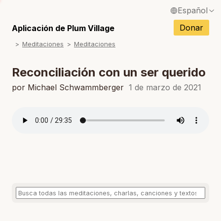
Español
S
English / Inglés
Donar
Aplicación de Plum Village
S
Meditaciones
Meditaciones
Français / Francés
S
Deutsch / Alemán
Reconciliación con un ser querido
S
Italiano / Italiano
por Michael Schwammberger
1 de marzo de 2021
S
Português / Portugués
S
Tiếng Việt / Vietnamita
S
ภาษาไทย / Tailandés