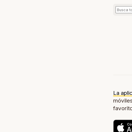
La apli
móviles
favorit