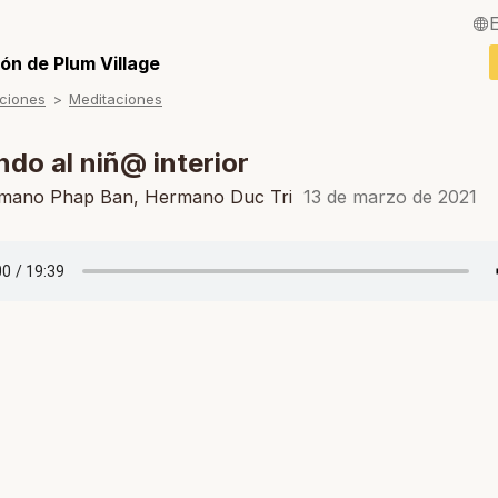
English / Inglés
ón de Plum Village
ciones
Meditaciones
Français / Fra
Deutsch / Ale
do al niñ@ interior
Italiano / Italia
mano Phap Ban, Hermano Duc Tri
13 de marzo de 2021
Português / Po
Tiếng Việt / Vi
ภาษาไทย / Tail