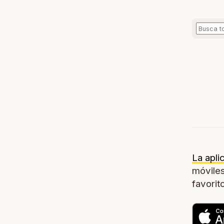
La apli
móviles
favorit