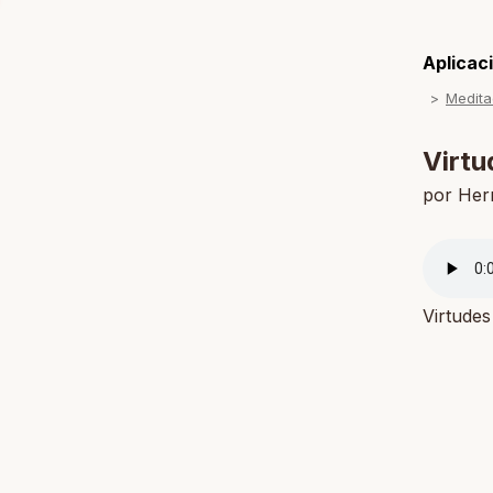
Aplicaci
Medita
Virtu
por He
Virtude