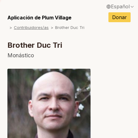
Español
English / Inglés
Donar
Aplicación de Plum Village
S
Contribuidores/as
Brother Duc Tri
Français / Francés
S
Deutsch / Alemán
Brother Duc Tri
Italiano / Italiano
Monástico
S
Português / Portugués
S
Tiếng Việt / Vietnamita
S
ภาษาไทย / Tailandés