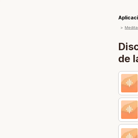
Aplicaci
Medita
Dis
de l