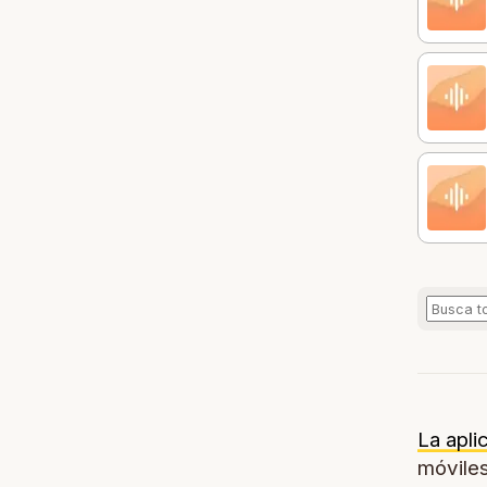
La apli
móviles