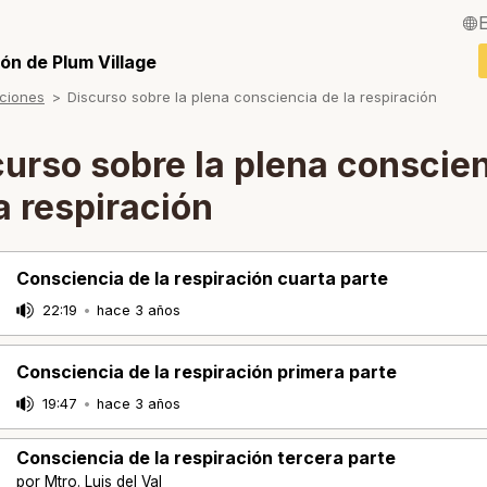
English / Inglés
ón de Plum Village
ciones
Discurso sobre la plena consciencia de la respiración
Français / Fra
Deutsch / Ale
curso sobre la plena conscie
Italiano / Italia
a respiración
Português / Po
Tiếng Việt / Vi
Consciencia de la respiración cuarta parte
22:19
•
hace 3 años
ภาษาไทย / Tail
Consciencia de la respiración primera parte
19:47
•
hace 3 años
Consciencia de la respiración tercera parte
por Mtro. Luis del Val