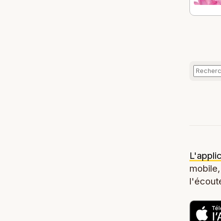
L'appli
mobile,
l'écoute