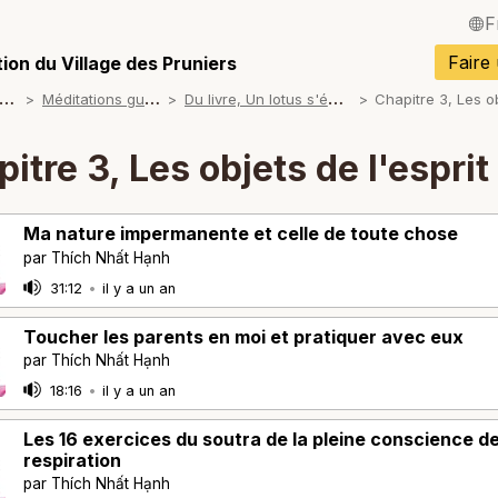
F
English / Angla
Faire
ion du Village des Pruniers
M
éditations
M
éditations guidées
D
u livre, Un lotus s'épanouit
Español / Espa
Deutsch / Alle
itre 3, Les objets de l'esprit
Italiano / Italien
Ma nature impermanente et celle de toute chose
Português / Po
par Thích Nhất Hạnh
Tiếng Việt / Vi
31:12
•
il y a un an
ภาษาไทย / Tha
Toucher les parents en moi et pratiquer avec eux
par Thích Nhất Hạnh
18:16
•
il y a un an
Les 16 exercices du soutra de la pleine conscience de
respiration
par Thích Nhất Hạnh