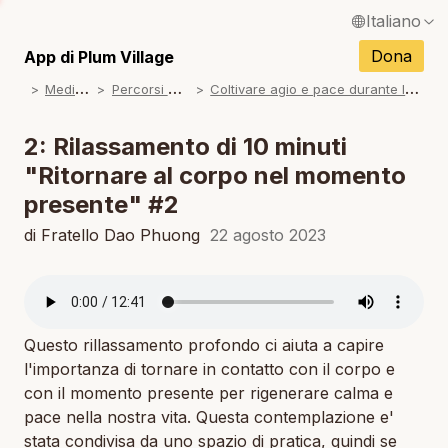
Italiano
N
English / Inglese
Dona
App di Plum Village
N
M
editazioni
P
ercorsi di pratica
C
oltivare agio e pace durante le nostre giornate
Français / Francese
N
Español / Spagnolo
2: Rilassamento di 10 minuti
N
"Ritornare al corpo nel momento
Deutsch / Tedesco
presente" #2
N
Português / Portoghese
di Fratello Dao Phuong
22 agosto 2023
N
Tiếng Việt / Vietnamita
N
ภาษาไทย / Tailandese
Questo rillassamento profondo ci aiuta a capire
l'importanza di tornare in contatto con il corpo e
con il momento presente per rigenerare calma e
pace nella nostra vita. Questa contemplazione e'
stata condivisa da uno spazio di pratica, quindi se