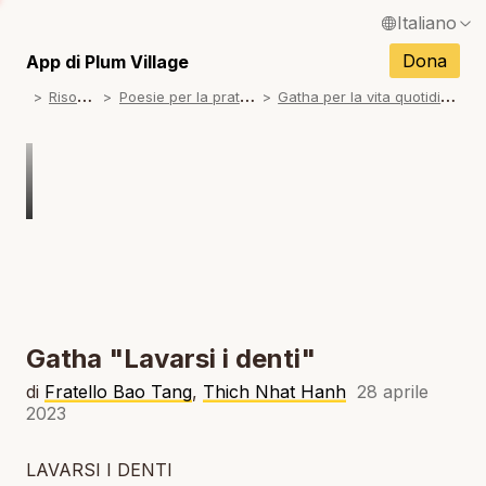
Italiano
N
English / Inglese
Dona
App di Plum Village
N
R
isorse
P
oesie per la pratica
G
atha per la vita quotidiana
Français / Francese
N
Español / Spagnolo
N
Deutsch / Tedesco
N
Português / Portoghese
N
Tiếng Việt / Vietnamita
N
ภาษาไทย / Tailandese
Gatha "Lavarsi i denti"
di
Fratello Bao Tang
,
Thich Nhat Hanh
28 aprile
2023
LAVARSI I DENTI