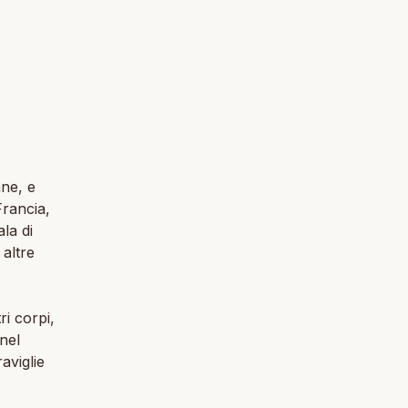
ane, e
Francia,
la di
 altre
i corpi,
nel
aviglie