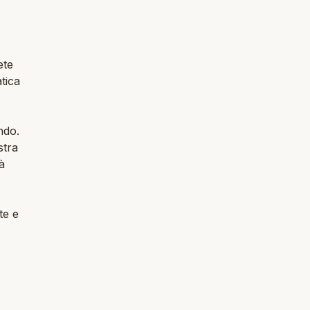
ete
tica
ndo.
stra
à
te e