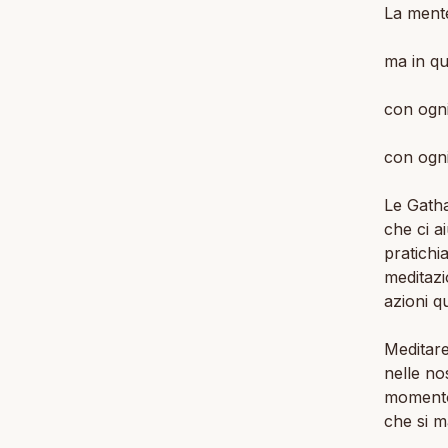
La mente
ma in q
con ogni
con ogni
Le Gatha
che ci a
pratichi
meditazi
azioni q
Meditare
nelle no
momento 
che si m