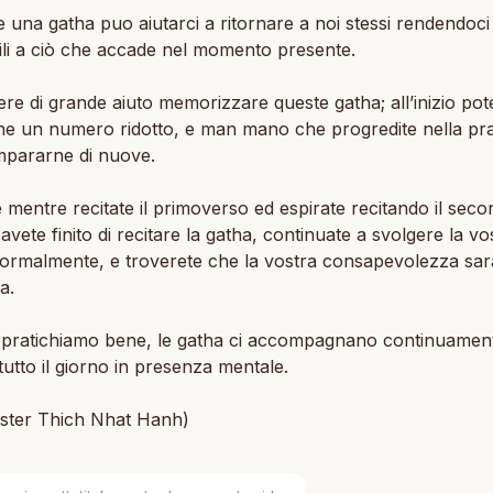
e una gatha puo aiutarci a ritornare a noi stessi rendendoci
ili a ciò che accade nel momento presente.
re di grande aiuto memorizzare queste gatha; all’inizio pot
e un numero ridotto, e man mano che progredite nella pra
mpararne di nuove.
e mentre recitate il primoverso ed espirate recitando il seco
vete finito di recitare la gatha, continuate a svolgere la vo
 normalmente, e troverete che la vostra consapevolezza sar
a.
pratichiamo bene, le gatha ci accompagnano continuamen
tutto il giorno in presenza mentale.
ster Thich Nhat Hanh)