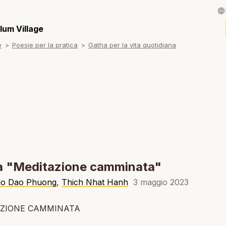
English / Inglese
lum Village
e
Poesie per la pratica
Gatha per la vita quotidiana
Français / Fran
Español / Spagn
Deutsch / Tede
Português / Por
Tiếng Việt / Viet
ภาษาไทย / Taila
a "Meditazione camminata"
llo Dao Phuong
,
Thich Nhat Hanh
3 maggio 2023
ZIONE CAMMINATA