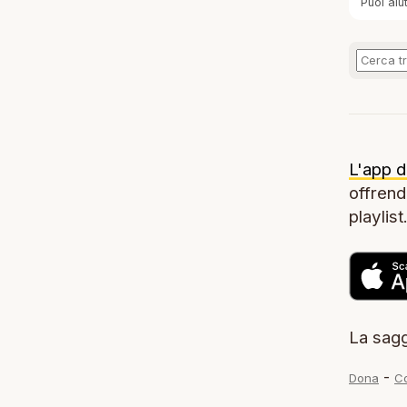
Puoi aiu
L'app d
offrendo
playlist
La sagg
-
Dona
Co