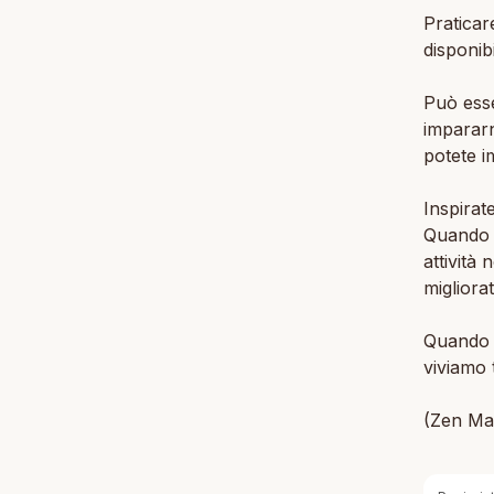
Praticar
disponib
Può esse
impararn
potete i
Inspirat
Quando a
attività
migliorat
Quando 
viviamo 
(Zen Ma