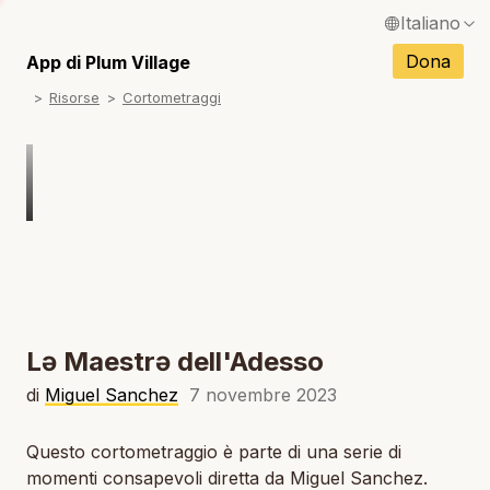
Italiano
English / Inglese
Dona
App di Plum Village
N
Risorse
Cortometraggi
Français / Francese
N
Español / Spagnolo
N
Deutsch / Tedesco
Português / Portoghese
N
Tiếng Việt / Vietnamita
N
ภาษาไทย / Tailandese
Lə Maestrə dell'Adesso
di
Miguel Sanchez
7 novembre 2023
Questo cortometraggio è parte di una serie di
momenti consapevoli diretta da Miguel Sanchez.