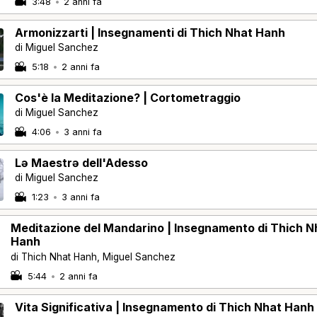
3:48
•
2 anni fa
Armonizzarti | Insegnamenti di Thich Nhat Hanh
di Miguel Sanchez
5:18
•
2 anni fa
Cos'è la Meditazione? | Cortometraggio
di Miguel Sanchez
4:06
•
3 anni fa
Lə Maestrə dell'Adesso
di Miguel Sanchez
1:23
•
3 anni fa
Meditazione del Mandarino | Insegnamento di Thich N
Hanh
di Thich Nhat Hanh, Miguel Sanchez
5:44
•
2 anni fa
Vita Significativa | Insegnamento di Thich Nhat Hanh