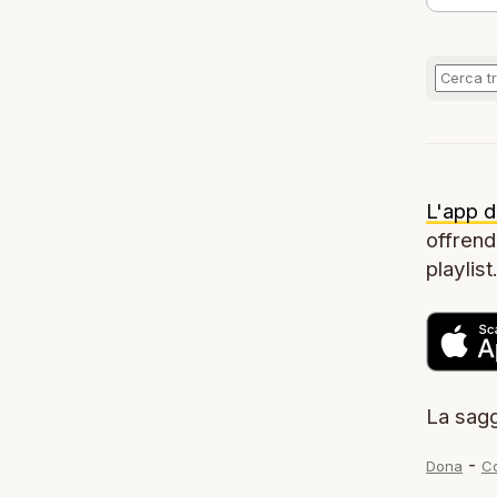
L'app d
offrendo
playlist
La sagg
-
Dona
Co