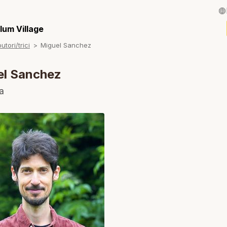
English / Inglese
lum Village
utori/trici
Miguel Sanchez
Français / Fran
Español / Spagn
el Sanchez
Deutsch / Tede
a
Português / Por
Tiếng Việt / Viet
ภาษาไทย / Taila