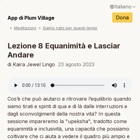
Italiano
N
English / Inglese
Dona
App di Plum Village
N
Meditazioni
Siamo natɜ per questi tempi
Français / Francese
N
Español / Spagnolo
Lezione 8 Equanimità e Lasciar
N
Andare
Deutsch / Tedesco
N
di Kaira Jewel Lingo
23 agosto 2023
Português / Portoghese
N
Tiếng Việt / Vietnamita
N
ภาษาไทย / Tailandese
Cos’è che può aiutarci a ritrovare l’equilibrio quando
siamo tirati e spinti di qua e di là dalle interruzioni e
dagli sconvolgimenti della nostra vita? In questa
sessione impareremo la "upeksha", tradotto come
equanimità e inclusività, una capacità che possiamo
coltivare che ci aiuta a vedere il quadro più ampio e