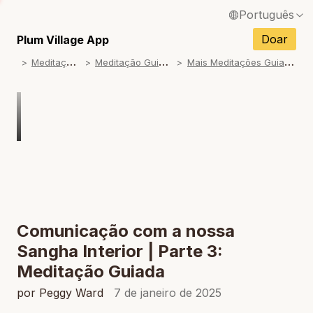
Português
English / Inglês
Doar
Plum Village App
M
editações
M
editação Guiada
M
ais Meditações Guiadas
Français / Francês
Español / Espanhol
Deutsch / Alemão
Italiano / Italiano
Tiếng Việt / Vietnamita
ภาษาไทย / Tailandês
Comunicação com a nossa
Sangha Interior | Parte 3:
Meditação Guiada
por Peggy Ward
7 de janeiro de 2025