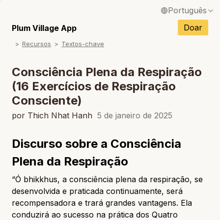
Português
English / Inglês
Doar
Plum Village App
Recursos
Textos-chave
Français / Francês
Español / Espanhol
Consciência Plena da Respiração
(16 Exercícios de Respiração
Deutsch / Alemão
Consciente)
Italiano / Italiano
por Thich Nhat Hanh
5 de janeiro de 2025
Tiếng Việt / Vietnamita
Discurso sobre a Consciência
ภาษาไทย / Tailandês
Plena da Respiração
“Ó bhikkhus, a consciência plena da respiração, se
desenvolvida e praticada continuamente, será
recompensadora e trará grandes vantagens. Ela
conduzirá ao sucesso na prática dos Quatro