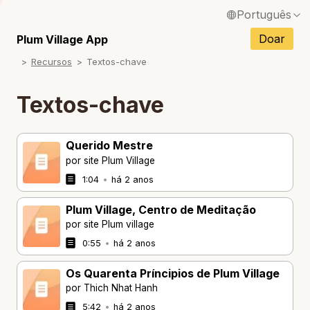
Português
English / Inglês
Doar
Plum Village App
Recursos
Textos-chave
Français / Francês
Español / Espanhol
Textos-chave
Deutsch / Alemão
Querido Mestre
Italiano / Italiano
por site Plum Village
Tiếng Việt / Vietnamita
1:04
•
há 2 anos
ภาษาไทย / Tailandês
Plum Village, Centro de Meditação
por site Plum village
0:55
•
há 2 anos
Os Quarenta Príncipios de Plum Village
por Thich Nhat Hanh
5:42
•
há 2 anos