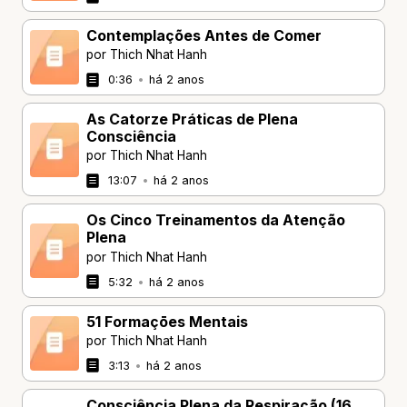
Contemplações Antes de Comer
por Thich Nhat Hanh
0:36
•
há 2 anos
As Catorze Práticas de Plena
Consciência
por Thich Nhat Hanh
13:07
•
há 2 anos
Os Cinco Treinamentos da Atenção
Plena
por Thich Nhat Hanh
5:32
•
há 2 anos
51 Formaçōes Mentais
por Thich Nhat Hanh
3:13
•
há 2 anos
Consciência Plena da Respiração (16