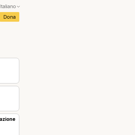
Italiano
Dona
cese
olo
Nessuna corrispondenza esatta — si aprirà una f
sco
toghese
Nessuna corrispondenza esatta — si aprirà una f
namita
Nessuna corrispondenza esatta — si aprirà una f
ndese
razione