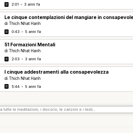
2:01
•
3 anni fa
Le cinque contemplazioni del mangiare in consapevol
di Thich Nhat Hanh
0:43
•
5 anni fa
51 Formazioni Mentali
di Thich Nhat Hanh
2:03
•
3 anni fa
I cinque addestramenti alla consapevolezza
di Thich Nhat Hanh
5:44
•
5 anni fa