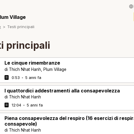
English / Inglese
lum Village
e
Testi principali
Français / Fran
Español / Spagn
i principali
Deutsch / Tede
Le cinque rimembranze
Português / Por
di Thich Nhat Hanh, Plum Village
Tiếng Việt / Viet
0:53
•
5 anni fa
ภาษาไทย / Taila
I quattordici addestramenti alla consapevolezza
di Thich Nhat Hanh
12:04
•
5 anni fa
Piena consapevolezza del respiro (16 esercizi di respi
consapevole)
di Thich Nhat Hanh