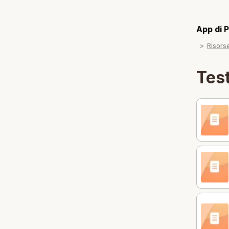
App di P
Risors
Test