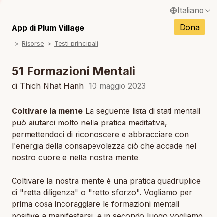
Italiano
English / Inglese
Dona
App di Plum Village
N
Risorse
Testi principali
Français / Francese
N
Español / Spagnolo
51 Formazioni Mentali
N
Deutsch / Tedesco
di Thich Nhat Hanh
10 maggio 2023
Português / Portoghese
Coltivare la mente
La seguente lista di stati mentali
N
può aiutarci molto nella pratica meditativa,
Tiếng Việt / Vietnamita
permettendoci di riconoscere e abbracciare con
N
ภาษาไทย / Tailandese
l'energia della consapevolezza ciò che accade nel
nostro cuore e nella nostra mente.
Coltivare la nostra mente è una pratica quadruplice
di "retta diligenza" o "retto sforzo". Vogliamo per
prima cosa incoraggiare le formazioni mentali
positive a manifestarsi, e in secondo luogo vogliamo