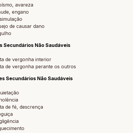
oísmo, avareza
aude, engano
ssimulação
sejo de causar dano
gulho
s Secundários Não Saudáveis
ta de vergonha interior
ta de vergonha perante os outros
es Secundários Não Saudáveis
uietação
nolência
ta de fé, descrença
eguiça
ligência
quecimento