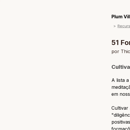
Plum Vi
Recur
51 F
por Thi
Cultiv
A lista 
meditaç
em noss
Cultivar
"diligên
positiva
formaçõe