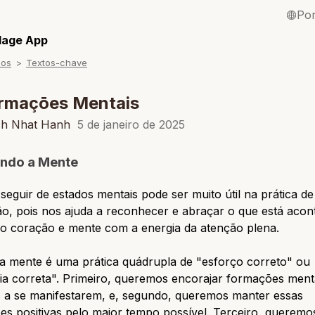
Po
English / Inglê
llage App
sos
Textos-chave
Français / Fra
Español / Esp
ormaçōes Mentais
Deutsch / Ale
ch Nhat Hanh
5 de janeiro de 2025
Italiano / Itali
ando a Mente
Tiếng Việt / Vi
a seguir de estados mentais pode ser muito útil na prática de
ภาษาไทย / Tai
ão, pois nos ajuda a reconhecer e abraçar o que está aco
o coração e mente com a energia da atenção plena.
 a mente é uma prática quádrupla de "esforço correto" ou
cia correta". Primeiro, queremos encorajar formações ment
s a se manifestarem, e, segundo, queremos manter essas
s positivas pelo maior tempo possível. Terceiro, queremos