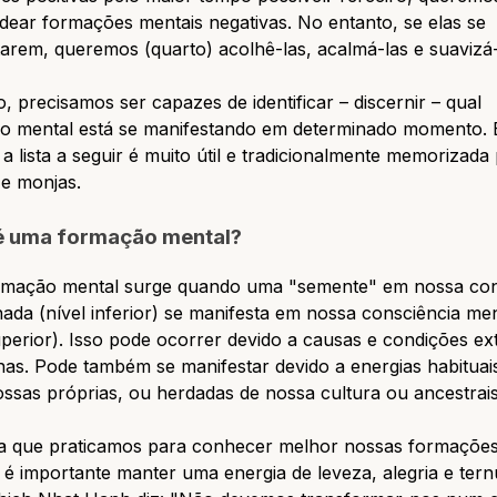
ear formações mentais negativas. No entanto, se elas se
arem, queremos (quarto) acolhê-las, acalmá-las e suavizá-
o, precisamos ser capazes de identificar – discernir – qual
o mental está se manifestando em determinado momento. 
 a lista a seguir é muito útil e tradicionalmente memorizada
e monjas.
é uma formação mental?
mação mental surge quando uma "semente" em nossa con
da (nível inferior) se manifesta em nossa consciência men
uperior). Isso pode ocorrer devido a causas e condições ex
nas. Pode também se manifestar devido a energias habituai
ssas próprias, ou herdadas de nossa cultura ou ancestrais
a que praticamos para conhecer melhor nossas formaçõe
 é importante manter uma energia de leveza, alegria e tern