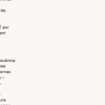
las.
É por
 por
sciência
tal
ternas
s –
.
s
ura.