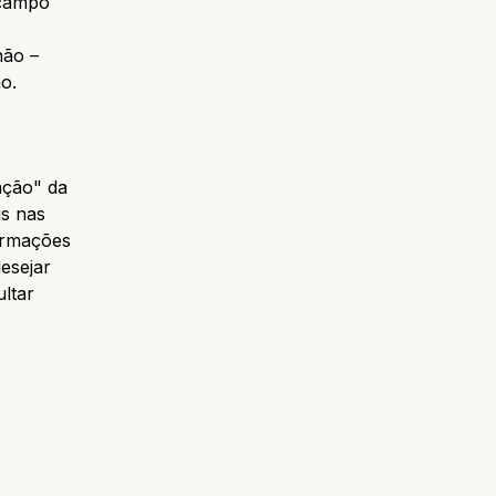
 campo
não –
o.
ação" da
is nas
formações
esejar
ltar