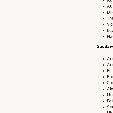
Au
Dil
Tra
Vig
Eq
Nã
Saudáve
Au
Au
Est
Bo
Co
Ale
Hu
Fel
Se
Li