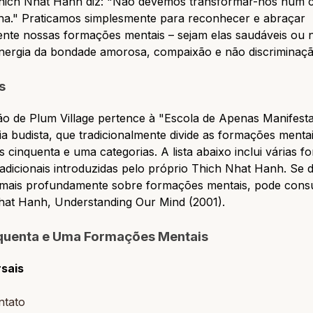
ich Nhat Hanh diz: "Não devemos transformar-nos num
lha." Praticamos simplesmente para reconhecer e abraçar
nte nossas formações mentais – sejam elas saudáveis ou 
nergia da bondade amorosa, compaixão e não discriminaçã
s
ão de Plum Village pertence à "Escola de Apenas Manifest
ia budista, que tradicionalmente divide as formações menta
s cinquenta e uma categorias. A lista abaixo inclui várias 
adicionais introduzidas pelo próprio Thich Nhat Hanh. Se d
 mais profundamente sobre formações mentais, pode consu
hat Hanh,
Understanding Our Mind
(2001).
quenta e Uma Formações Mentais
rsais
ntato