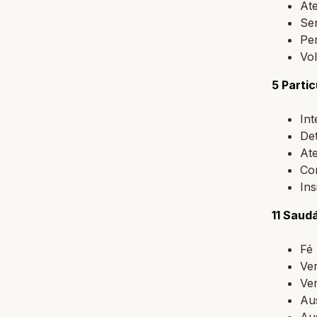
At
Se
Pe
Vol
5 Partic
In
De
At
Co
Ins
11 Saud
Fé
Ver
Ve
Au
Au