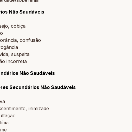
rios Não Saudáveis
ejo, cobiça
io
norância, confusão
rogância
ida, suspeita
ão incorreta
ndários Não Saudáveis
res Secundários Não Saudáveis
iva
sentimento, inimizade
ultação
ícia
úme