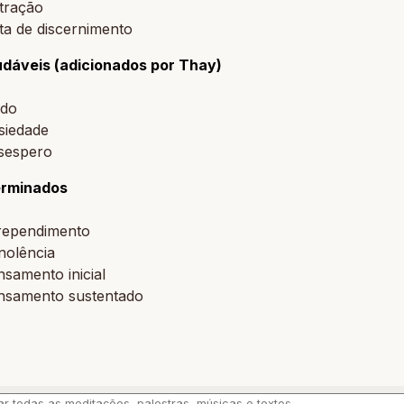
tração
ta de discernimento
dáveis (adicionados por Thay)
do
siedade
sespero
erminados
rependimento
nolência
samento inicial
nsamento sustentado