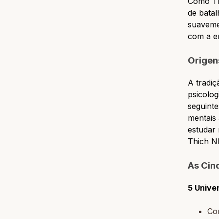
Como Th
de bata
suaveme
com a e
Origen
A tradiç
psicolog
seguinte
mentais 
estudar
Thich N
As Cin
5 Unive
Co