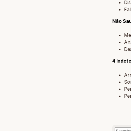
Dis
Fal
Não Sau
Me
An
De
4 Indet
Ar
So
Pen
Pe