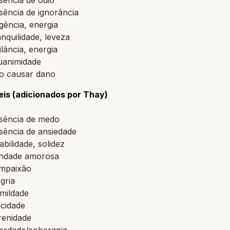
sência de ignorância
igência, energia
nquilidade, leveza
ilância, energia
uanimidade
o causar dano
is (adicionados por Thay)
sência de medo
sência de ansiedade
abilidade, solidez
ndade amorosa
mpaixão
gria
mildade
icidade
renidade
berdade/soberania