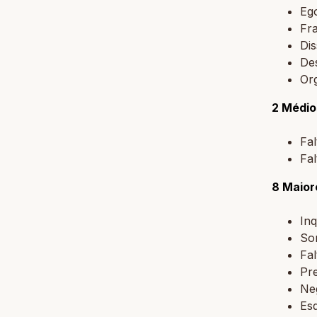
Eg
Fr
Di
De
Or
2 Médio
Fal
Fal
8 Maior
Inq
So
Fal
Pr
Neg
Es