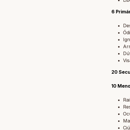
6 Primá
Des
Ód
Ig
Ar
Dúv
Vis
20 Secu
10 Meno
Ra
Res
Oc
Mal
Ci