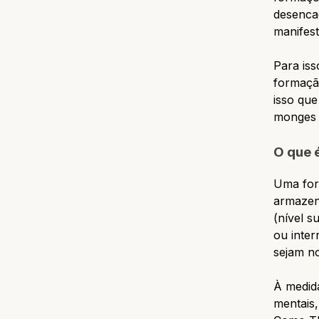
desencad
manifest
Para iss
formaçã
isso que
monges 
O que 
Uma for
armazena
(nível s
ou inter
sejam no
À medid
mentais,