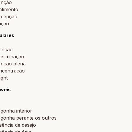
enção
ntimento
rcepção
ição
ulares
tenção
terminação
enção plena
ncentração
ight
áveis
gonha interior
rgonha perante os outros
sência de desejo
sência de ódio