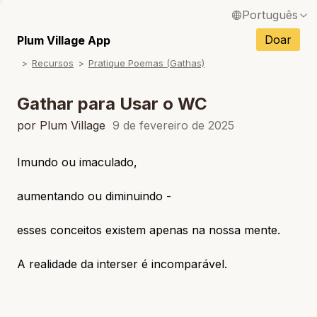
Português
English / Inglês
Doar
Plum Village App
Recursos
Pratique Poemas (Gathas)
Français / Francês
Español / Espanhol
Gathar para Usar o WC
Deutsch / Alemão
por Plum Village
9 de fevereiro de 2025
Italiano / Italiano
Imundo ou imaculado,
Tiếng Việt / Vietnamita
aumentando ou diminuindo -
ภาษาไทย / Tailandês
esses conceitos existem apenas na nossa mente.
A realidade da interser é incomparável.