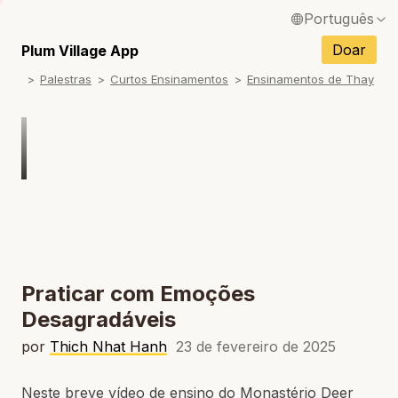
Português
English / Inglês
Doar
Plum Village App
Palestras
Curtos Ensinamentos
Ensinamentos de Thay
Français / Francês
Español / Espanhol
Deutsch / Alemão
Italiano / Italiano
Tiếng Việt / Vietnamita
ภาษาไทย / Tailandês
Praticar com Emoções
Desagradáveis
por
Thich Nhat Hanh
23 de fevereiro de 2025
Neste breve vídeo de ensino do Monastério Deer