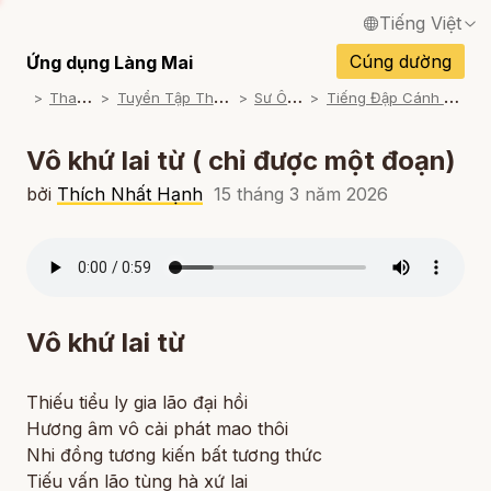
Tiếng Việt
English / Tiếng Anh
Cúng dường
Ứng dụng Làng Mai
T
ham khảo
T
uyển Tập Thơ Nhất Hạnh
S
ư Ông Đọc
T
iếng Đập Cánh Loài Chim Lớn
Français / Tiếng Pháp
Español / Tiếng Tây Ban Nha
Vô khứ lai từ ( chỉ được một đoạn)
Deutsch / Tiếng Đức
bởi
Thích Nhất Hạnh
15 tháng 3 năm 2026
Italiano / Tiếng Ý
Português / Tiếng Bồ Đào Nha
ภาษาไทย / Tiếng Thái
Vô khứ lai từ
Thiếu tiểu ly gia lão đại hồi
Hương âm vô cải phát mao thôi
Nhi đồng tương kiến bất tương thức
Tiếu vấn lão tùng hà xứ lai