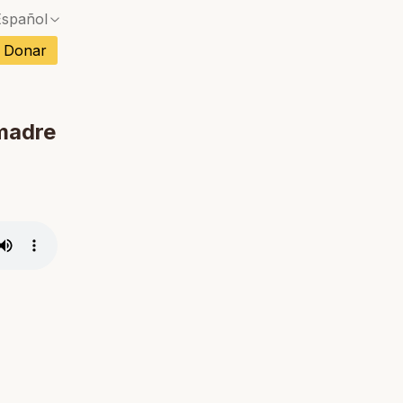
Español
Sin coincidencia exacta — se abrirá un diálogo d
Donar
Sin coincidencia exacta — se abrirá un diálogo d
ncés
Sin coincidencia exacta — se abrirá un diálogo d
mán
madre
Sin coincidencia exacta — se abrirá un diálogo d
no
Sin coincidencia exacta — se abrirá un diálogo d
rtugués
Sin coincidencia exacta — se abrirá un diálogo d
etnamita
Sin coincidencia exacta — se abrirá un diálogo d
andés