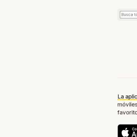
La apli
móviles
favorit