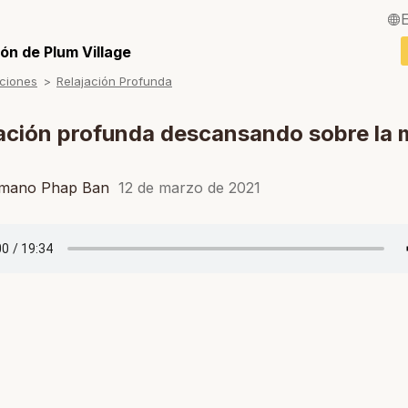
English / Inglés
ón de Plum Village
ciones
Relajación Profunda
Français / Fra
Deutsch / Ale
ación profunda descansando sobre la 
Italiano / Italia
rmano Phap Ban
12 de marzo de 2021
Português / Po
Tiếng Việt / Vi
ภาษาไทย / Tail