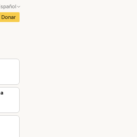
Español
Donar
ncés
mán
no
rtugués
etnamita
andés
ra