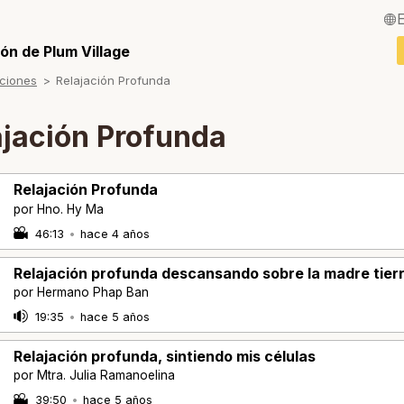
English / Inglés
ón de Plum Village
ciones
Relajación Profunda
Français / Fra
Deutsch / Ale
ajación Profunda
Italiano / Italia
Relajación Profunda
Português / Po
por Hno. Hy Ma
Tiếng Việt / Vi
46:13
•
hace 4 años
ภาษาไทย / Tail
Relajación profunda descansando sobre la madre tier
por Hermano Phap Ban
19:35
•
hace 5 años
Relajación profunda, sintiendo mis células
por Mtra. Julia Ramanoelina
39:50
•
hace 5 años